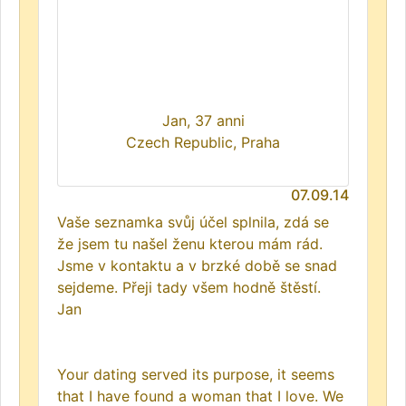
Jan, 37 anni
Czech Republic, Praha
07.09.14
Vaše seznamka svůj účel splnila, zdá se
že jsem tu našel ženu kterou mám rád.
Jsme v kontaktu a v brzké době se snad
sejdeme. Přeji tady všem hodně štěstí.
Jan
Your dating served its purpose, it seems
that I have found a woman that I love. We