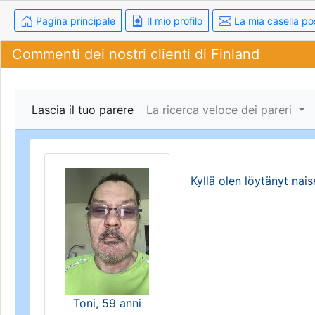
Pagina principale
Il mio profilo
La mia casella po
Commenti dei nostri clienti di Finland
Lascia il tuo parere
La ricerca veloce dei pareri
Kyllä olen löytänyt nai
Toni, 59 anni