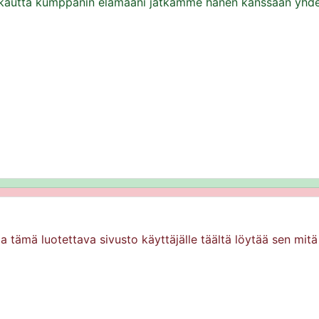
 kautta kumppanin elämääni jatkamme hänen kanssaan yhde
oa tämä luotettava sivusto käyttäjälle täältä löytää sen mitä