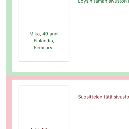
Löysin tämän sivuston
Mika, 49 anni
Finlandia,
Kemijärvi
Suosittelen tätä sivust